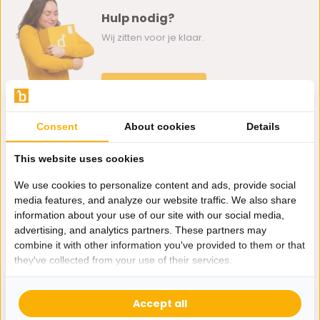
Hulp nodig?
Wij zitten voor je klaar.
Whatsapp ons
0162-231130
Consent
About cookies
Details
klantenservice@bazaaronline.nl
This website uses cookies
We use cookies to personalize content and ads, provide social
media features, and analyze our website traffic. We also share
information about your use of our site with our social media,
Ontvang de nieuwste aanbiedingen en promoties. We zullen
advertising, and analytics partners. These partners may
je niet spammen, beloofd.
combine it with other information you've provided to them or that
they've collected from your use of their services.
Abonneer
Accept all
* Lees hier de wettelijke beperkingen