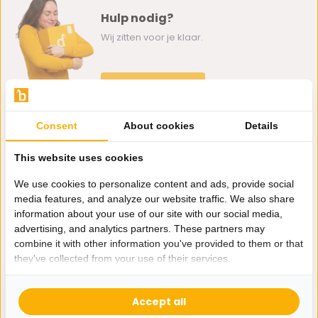
Hulp nodig?
Wij zitten voor je klaar.
Whatsapp ons
0162-231130
Consent
About cookies
Details
klantenservice@bazaaronline.nl
This website uses cookies
We use cookies to personalize content and ads, provide social
media features, and analyze our website traffic. We also share
information about your use of our site with our social media,
Ontvang de nieuwste aanbiedingen en promoties. We zullen
advertising, and analytics partners. These partners may
je niet spammen, beloofd.
combine it with other information you've provided to them or that
they've collected from your use of their services.
Abonneer
Accept all
* Lees hier de wettelijke beperkingen