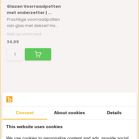
Glazen Voorraadpotten
met onderzetter | ...
Prachtige voorraadpotten
van glas met deksel! Ha...
Niet op voorraad
34,99
Consent
About cookies
Details
Hulp nodig?
This website uses cookies
Wij zitten voor je klaar.
We use cookies to personalize content and ads, provide social