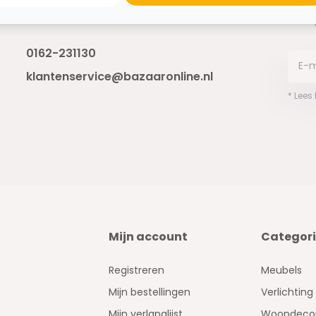
Ontva
Bereikbaar van ma - vr 10:00 tot 17:00
niet 
0162-231130
klantenservice@bazaaronline.nl
* Lees
Mijn account
Categor
Registreren
Meubels
Mijn bestellingen
Verlichting
Mijn verlanglijst
Woondecor