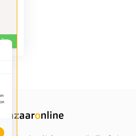
on
ion