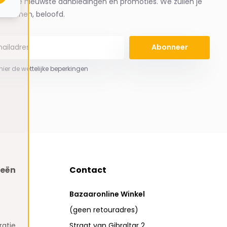
ng de nieuwste aanbiedingen en promoties. We zullen je
spammen, beloofd.
Abonneer
 hier de wettelijke beperkingen
ieën
Contact
Bazaaronline Winkel
(geen retouradres)
atie
Straat van Gibraltar 2