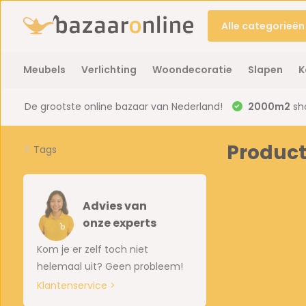
Alle categorieën
Meubels
Verlichting
Woondecoratie
Slapen
K
De grootste online bazaar van Nederland!
2000m2
sh
Product
Tags
Advies van
onze experts
Kom je er zelf toch niet
helemaal uit? Geen probleem!
Klantenservice >