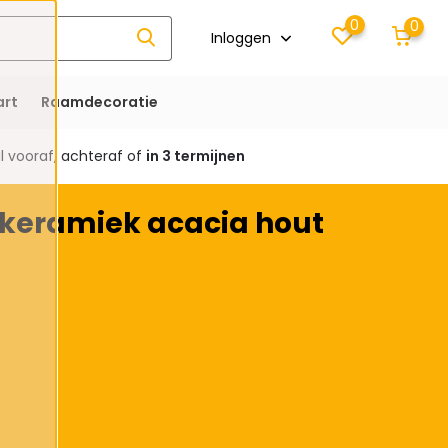
0
0
Inloggen
rt
Raamdecoratie
 vooraf, achteraf of
in 3 termijnen
keramiek acacia hout