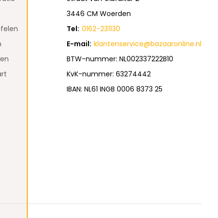
3446 CM Woerden
felen
Tel:
0162-231130
n
E-mail:
klantenservice@bazaaronline.nl
den
BTW-nummer: NL002337222B10
rt
KvK-nummer: 63274442
IBAN: NL61 INGB 0006 8373 25