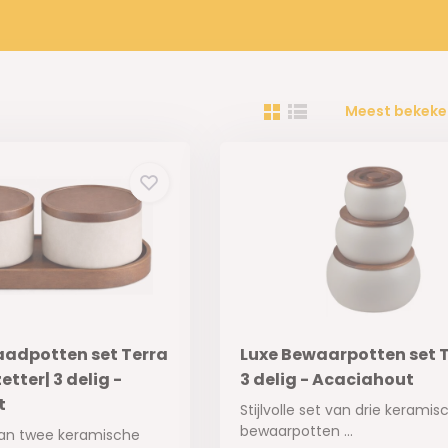
Meest bekeke
aadpotten set Terra
Luxe Bewaarpotten set T
tter| 3 delig -
3 delig - Acaciahout
t
Stijlvolle set van drie keramis
bewaarpotten ...
t van twee keramische