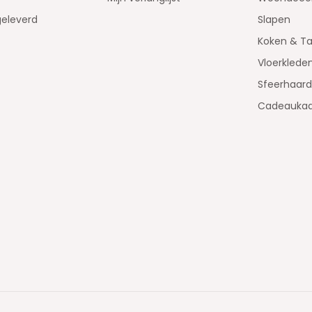
geleverd
Slapen
Koken & Ta
Vloerklede
Sfeerhaar
Cadeaukaa