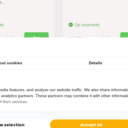
...
ad
Op voorraad
34,95
out cookies
Details
edia features, and analyze our website traffic. We also share informati
d analytics partners. These partners may combine it with other informat
 their services.
Heb je een vraag?
Binnen 24 uur antwoord op je vraag!
ow selection
Accept all