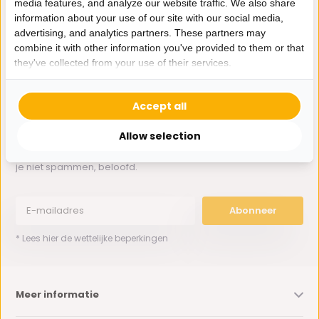
media features, and analyze our website traffic. We also share
Whatsapp ons
information about your use of our site with our social media,
advertising, and analytics partners. These partners may
0162-231130
combine it with other information you've provided to them or that
klantenservice@bazaaronline.nl
they've collected from your use of their services.
Accept all
Allow selection
Ontvang de nieuwste aanbiedingen en promoties. We zullen
je niet spammen, beloofd.
Abonneer
* Lees hier de wettelijke beperkingen
Meer informatie