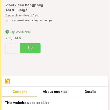
Vloerkleed hoogpolig
Asta - Beige
Deze vloerkleed Asta
combineert een diepe beige
...
Op voorraad
200,-
149,-
Consent
About cookies
Details
Hulp nodig?
This website uses cookies
Wij zitten voor je klaar.