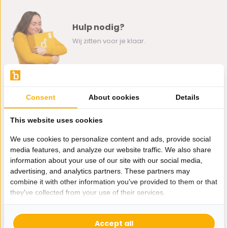
Hulp nodig?
Wij zitten voor je klaar.
Whatsapp ons
Consent
About cookies
Details
0162-231130
klantenservice@bazaaronline.nl
This website uses cookies
We use cookies to personalize content and ads, provide social
media features, and analyze our website traffic. We also share
information about your use of our site with our social media,
advertising, and analytics partners. These partners may
Ontvang de nieuwste aanbiedingen en promoties. We zullen
combine it with other information you've provided to them or that
je niet spammen, beloofd.
they've collected from your use of their services.
Abonneer
Accept all