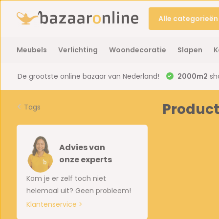
Alle categorieën
Meubels
Verlichting
Woondecoratie
Slapen
K
De grootste online bazaar van Nederland!
2000m2
sh
Product
Tags
Advies van
onze experts
Kom je er zelf toch niet
helemaal uit? Geen probleem!
Klantenservice >