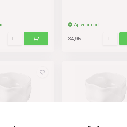
ad
Op voorraad
34,95
enset Wit |
Wave Saladekom Wit |