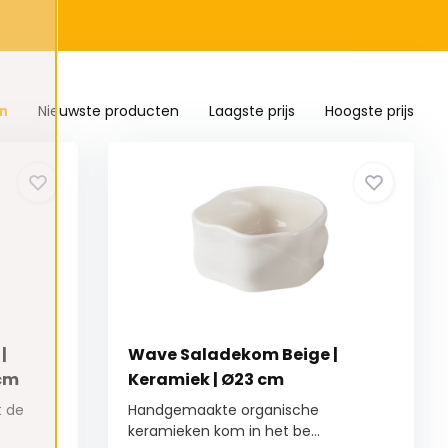
n
Nieuwste producten
Laagste prijs
Hoogste prijs
|
Wave Saladekom Beige |
 cm
Keramiek | Ø23 cm
t de
Handgemaakte organische
keramieken kom in het be...