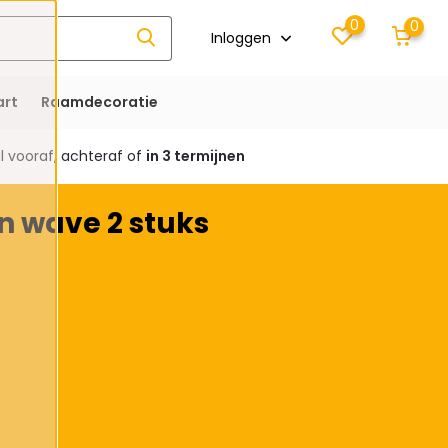
0
0
Inloggen
rt
Raamdecoratie
 vooraf, achteraf of
in 3 termijnen
 wave 2 stuks