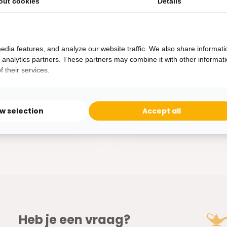
6 stuks | Ø 12 cm
Keramiek | Ø23 cm
out cookies
Details
e kommenset uit de
Handgemaakte organische
e be...
keramieken kom in het wi...
edia features, and analyze our website traffic. We also share informati
d analytics partners. These partners may combine it with other informat
 their services.
ad
Op voorraad
29,95
ow selection
Accept all
Heb je een vraag?