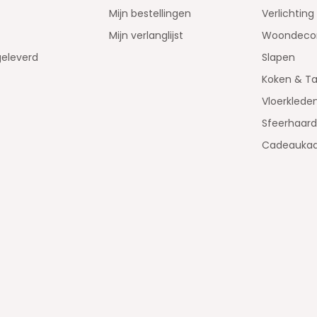
Mijn bestellingen
Verlichting
Mijn verlanglijst
Woondecor
geleverd
Slapen
Koken & Ta
Vloerklede
Sfeerhaar
Cadeaukaa