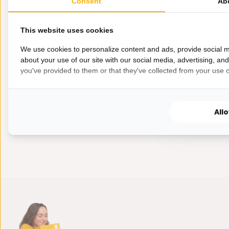
Keramiek | 
Consent
Ab
Deze 6-delig
Wave-collecti
This website uses cookies
We use cookies to personalize content and ads, provide social m
about your use of our site with our social media, advertising, an
you've provided to them or that they've collected from your use of
Op voorra
34,95
All