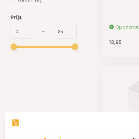
Keuken
(5)
Prijs
Op voorra
-
12,95
Wave Komm