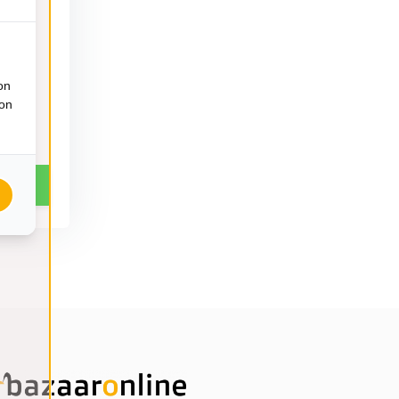
on
ion