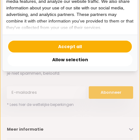
media features, and analyze our website traffic. We also share
Whatsapp ons
information about your use of our site with our social media,
advertising, and analytics partners. These partners may
0162-231130
combine it with other information you've provided to them or that
klantenservice@bazaaronline.nl
they've collected from your use of their services.
Accept all
Allow selection
Ontvang de nieuwste aanbiedingen en promoties. We zullen
je niet spammen, beloofd.
Abonneer
* Lees hier de wettelijke beperkingen
Meer informatie