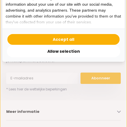
information about your use of our site with our social media,
advertising, and analytics partners. These partners may
0162-231130
combine it with other information you've provided to them or that
klantenservice@bazaaronline.nl
they've collected from your use of their services.
Accept all
Allow selection
Ontvang de nieuwste aanbiedingen en promoties. We zullen
je niet spammen, beloofd.
Abonneer
* Lees hier de wettelijke beperkingen
Meer informatie