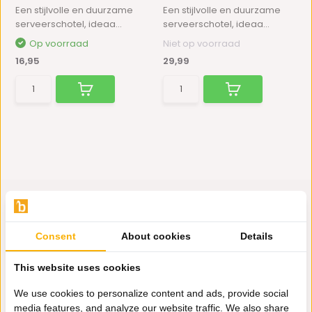
Een stijlvolle en duurzame
Een stijlvolle en duurzame
serveerschotel, ideaa...
serveerschotel, ideaa...
Op voorraad
Niet op voorraad
16,95
29,99
Consent
About cookies
Details
Hulp nodig?
Wij zitten voor je klaar.
This website uses cookies
We use cookies to personalize content and ads, provide social
media features, and analyze our website traffic. We also share
Whatsapp ons