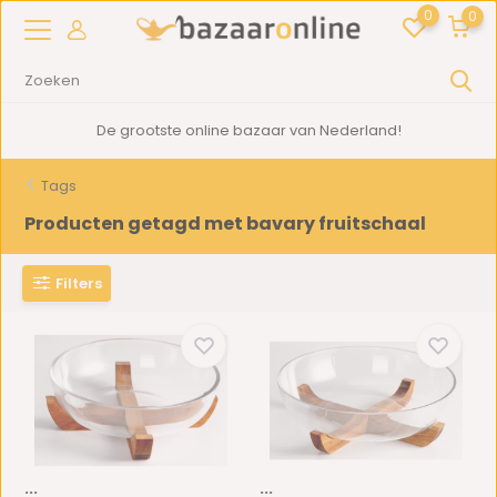
0
0
De grootste online bazaar van Nederland!
Tags
Producten getagd met bavary fruitschaal
Filters
...
...