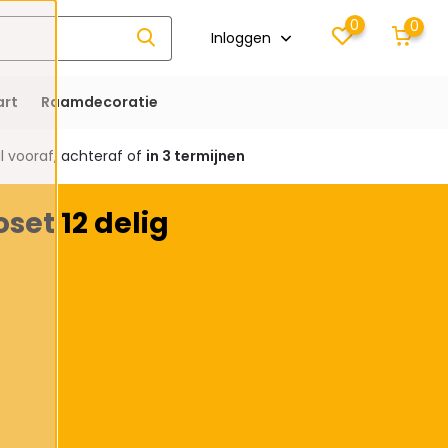
0
0
Inloggen
rt
Raamdecoratie
 vooraf, achteraf of
in 3 termijnen
set 12 delig