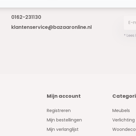
Bereikbaar van ma - vr 10:00 tot 17:00
niet 
0162-231130
klantenservice@bazaaronline.nl
* Lees
Mijn account
Categor
Registreren
Meubels
Mijn bestellingen
Verlichting
Mijn verlanglijst
Woondecor