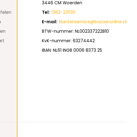
3446 CM Woerden
felen
Tel:
0162-231130
n
E-mail:
klantenservice@bazaaronline.nl
den
BTW-nummer: NL002337222B10
rt
KvK-nummer: 63274442
IBAN: NL61 INGB 0006 8373 25