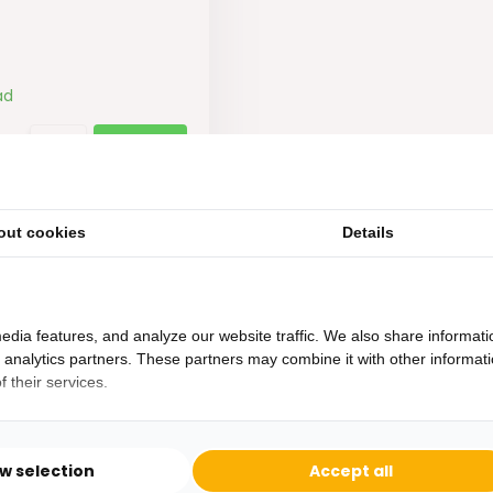
ad
out cookies
Details
edia features, and analyze our website traffic. We also share informati
d analytics partners. These partners may combine it with other informat
 their services.
Heb je een vraag?
Binnen 24 uur antwoord op je vraag!
ow selection
Accept all
Ontva