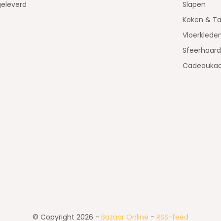
geleverd
Slapen
Koken & Ta
Vloerklede
Sfeerhaar
Cadeaukaa
© Copyright 2026 -
Bazaar Online
-
RSS-feed