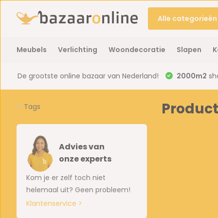
Alle categorieën
Meubels
Verlichting
Woondecoratie
Slapen
K
De grootste online bazaar van Nederland!
2000m2
sh
Product
Tags
Advies van
onze experts
Kom je er zelf toch niet
helemaal uit? Geen probleem!
Klantenservice >