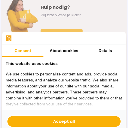
Hulp nodig?
Wij zitten voor je klaar.
Whatsapp ons
0162-231130
Consent
About cookies
Details
klantenservice@bazaaronline.nl
This website uses cookies
We use cookies to personalize content and ads, provide social
media features, and analyze our website traffic. We also share
information about your use of our site with our social media,
Ontvang de nieuwste aanbiedingen en promoties. We zullen
advertising, and analytics partners. These partners may
je niet spammen, beloofd.
combine it with other information you've provided to them or that
they've collected from your use of their services.
Abonneer
Accept all
* Lees hier de wettelijke beperkingen