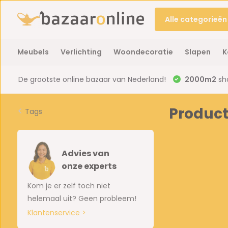
Alle categorieën
Meubels
Verlichting
Woondecoratie
Slapen
K
De grootste online bazaar van Nederland!
2000m2
sh
Produc
Tags
Advies van
onze experts
Kom je er zelf toch niet
helemaal uit? Geen probleem!
Klantenservice >