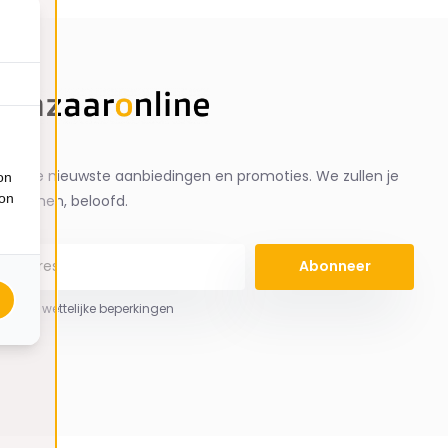
ng de nieuwste aanbiedingen en promoties. We zullen je
on
ion
spammen, beloofd.
Abonneer
 hier de wettelijke beperkingen