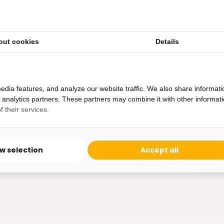
out cookies
Details
Heb je een vraag?
Binnen 24 uur antwoord op je vraag!
Ontva
edia features, and analyze our website traffic. We also share informati
Bereikbaar van ma - vr 10:00 tot 17:00
d analytics partners. These partners may combine it with other informat
niet 
 their services.
0162-231130
klantenservice@bazaaronline.nl
ow selection
Accept all
* Lees