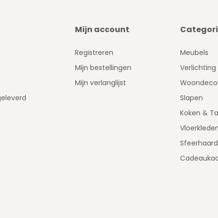
Mijn account
Categor
Registreren
Meubels
Mijn bestellingen
Verlichting
Mijn verlanglijst
Woondecor
geleverd
Slapen
Koken & Ta
Vloerklede
Sfeerhaar
Cadeaukaa