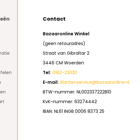
ieën
Contact
Bazaaronline Winkel
(geen retouradres)
atie
Straat van Gibraltar 2
3446 CM Woerden
felen
Tel:
0162-231130
n
E-mail:
klantenservice@bazaaronline.nl
den
BTW-nummer: NL002337222B10
rt
KvK-nummer: 63274442
IBAN: NL61 INGB 0006 8373 25