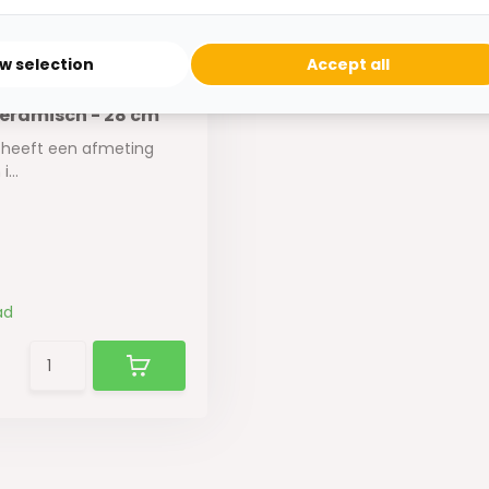
ow selection
Accept all
Keramisch - 28 cm
n heeft een afmeting
...
ad