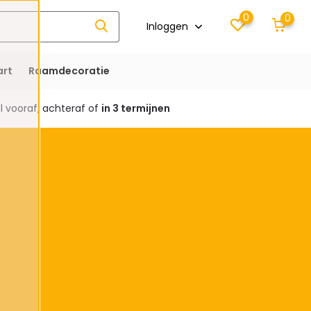
0
0
Inloggen
rt
Raamdecoratie
 vooraf, achteraf of
in 3 termijnen