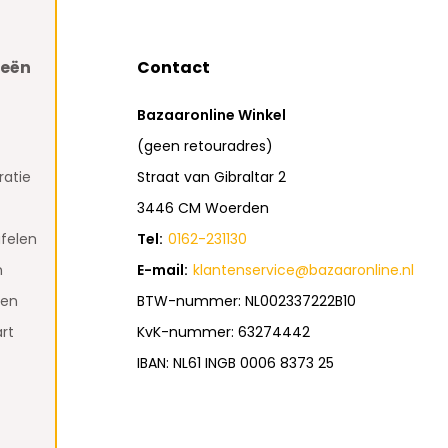
ieën
Contact
Bazaaronline Winkel
(geen retouradres)
atie
Straat van Gibraltar 2
3446 CM Woerden
felen
Tel:
0162-231130
n
E-mail:
klantenservice@bazaaronline.nl
den
BTW-nummer: NL002337222B10
rt
KvK-nummer: 63274442
IBAN: NL61 INGB 0006 8373 25