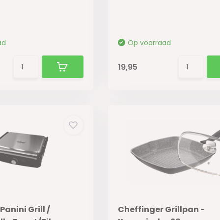
ad
Op voorraad
19,95
anini Grill /
Cheffinger Grillpan -