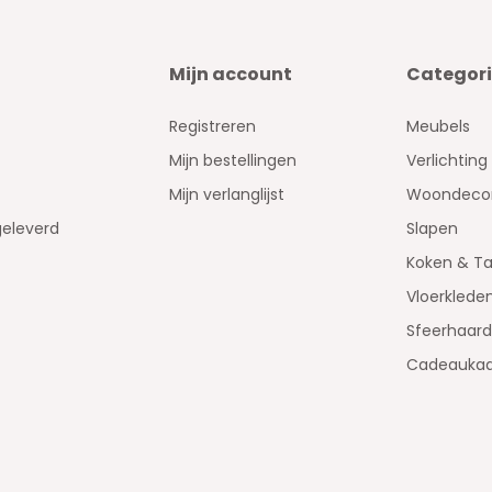
Mijn account
Categor
Registreren
Meubels
Mijn bestellingen
Verlichting
Mijn verlanglijst
Woondecor
geleverd
Slapen
Koken & Ta
Vloerklede
Sfeerhaar
Cadeaukaa