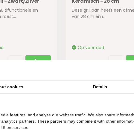
l - Zwart/Zilver
Keramisch - 28 cm
ltifunctionele en
Deze grill pan heeft een afm
roest...
van 28 cm en i...
ad
Op voorraad
29,95
out cookies
Details
m2
showroom in Woerden
Gratis
bezorging vanaf 50.
edia features, and analyze our website traffic. We also share informati
d analytics partners. These partners may combine it with other informat
 their services.