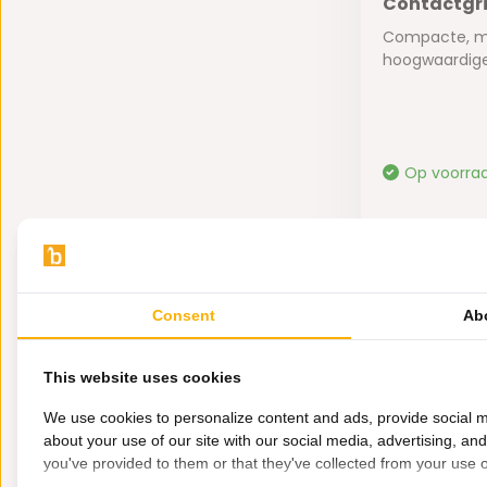
Contactgril
Compacte, mu
hoogwaardige 
Op voorra
49,95
Consent
Ab
2000
This website uses cookies
35,-
We use cookies to personalize content and ads, provide social m
19,95
about your use of our site with our social media, advertising, an
you've provided to them or that they've collected from your use of