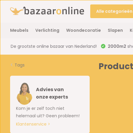
Alle categorieën
Meubels
Verlichting
Woondecoratie
Slapen
K
De grootste online bazaar van Nederland!
2000m2
sh
Product
Tags
Advies van
onze experts
Kom je er zelf toch niet
helemaal uit? Geen probleem!
Klantenservice >