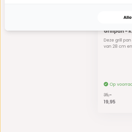
All
Grillpan - 
Deze grill pa
van 28 cm en i
Op voorra
35,-
19,95