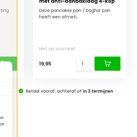
met anti-aanbaklaag 4-kop
eting
Deze pancakes pan / baghrir pan
heeft een afmeti...
Niet op voorraad
19,95
-
Betaal vooraf, achteraf of
in 3 termijnen
on
ion