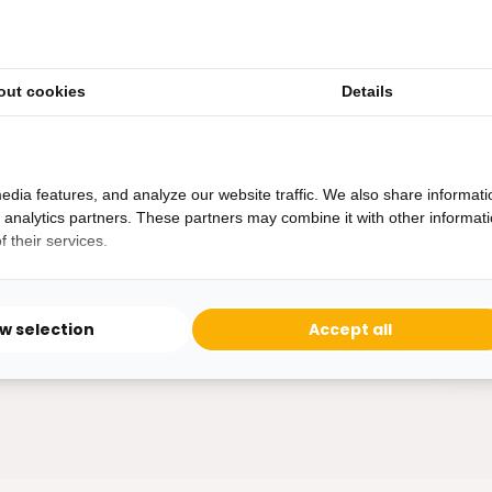
out cookies
Details
Heb je een vraag?
Binnen 24 uur antwoord op je vraag!
Ontva
edia features, and analyze our website traffic. We also share informati
Bereikbaar van ma - vr 10:00 tot 17:00
d analytics partners. These partners may combine it with other informat
niet 
 their services.
0162-231130
klantenservice@bazaaronline.nl
ow selection
Accept all
* Lees