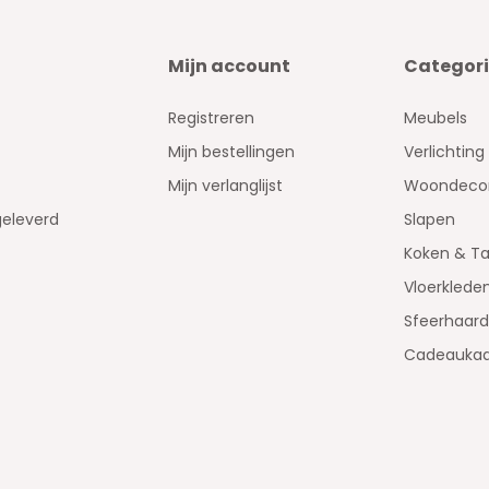
Mijn account
Categor
Registreren
Meubels
Mijn bestellingen
Verlichting
Mijn verlanglijst
Woondecor
geleverd
Slapen
Koken & Ta
Vloerklede
Sfeerhaar
Cadeaukaa