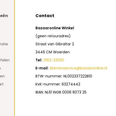
ieën
Contact
Bazaaronline Winkel
(geen retouradres)
atie
Straat van Gibraltar 2
3446 CM Woerden
felen
Tel:
0162-231130
n
E-mail:
klantenservice@bazaaronline.nl
den
BTW-nummer: NL002337222B10
rt
KvK-nummer: 63274442
IBAN: NL61 INGB 0006 8373 25