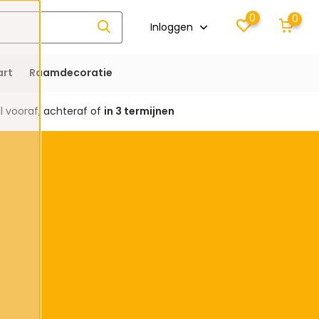
0
0
Inloggen
rt
Raamdecoratie
 vooraf, achteraf of
in 3 termijnen