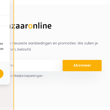
ng de nieuwste aanbiedingen en promoties. We zullen je
on
ion
spammen, beloofd.
Abonneer
 hier de wettelijke beperkingen