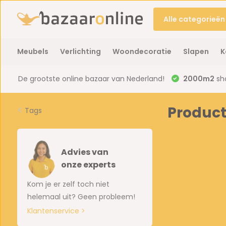
Alle categorieën
Meubels
Verlichting
Woondecoratie
Slapen
K
De grootste online bazaar van Nederland!
2000m2
sh
Produc
Tags
Advies van
onze experts
Kom je er zelf toch niet
helemaal uit? Geen probleem!
Klantenservice >