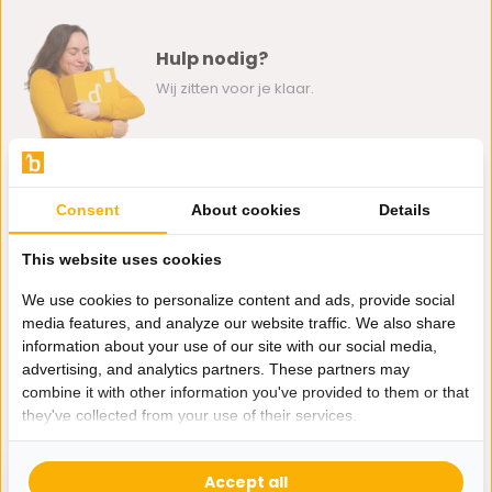
Hulp nodig?
Wij zitten voor je klaar.
Whatsapp ons
Consent
About cookies
Details
0162-231130
klantenservice@bazaaronline.nl
This website uses cookies
We use cookies to personalize content and ads, provide social
media features, and analyze our website traffic. We also share
information about your use of our site with our social media,
advertising, and analytics partners. These partners may
Ontvang de nieuwste aanbiedingen en promoties. We zullen
combine it with other information you've provided to them or that
je niet spammen, beloofd.
they've collected from your use of their services.
Abonneer
Accept all