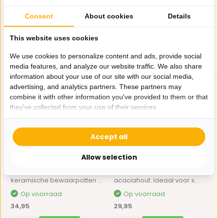
Op voorraad
Op voorraad
19,95
16,95
Consent
About cookies
Details
This website uses cookies
We use cookies to personalize content and ads, provide social
media features, and analyze our website traffic. We also share
information about your use of our site with our social media,
advertising, and analytics partners. These partners may
combine it with other information you've provided to them or that
they've collected from your use of their services.
Accept all
Luxe Bewaarpotten set
Bricard Acacia Dienblad -
Allow selection
Terra | 3 delig - ...
Ø35,5 x 5 cm
Stijlvolle set van drie
Prachtige dienblad van
keramische bewaarpotten ...
acaciahout. Ideaal voor s...
Op voorraad
Op voorraad
34,95
29,95