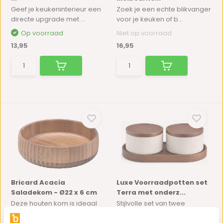
Geef je keukeninterieur een
Zoek je een echte blikvanger
directe upgrade met ...
voor je keuken of b...
Op voorraad
Niet op voorraad
13,95
16,95
Bricard Acacia
Luxe Voorraadpotten set
Saladekom - Ø22 x 6 cm
Terra met onderz...
Deze houten kom is ideaal
Stijlvolle set van twee
voor snacks, bijgerech...
keramische voorraadpotte...