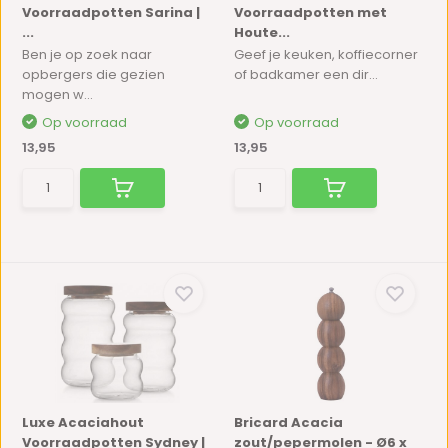
Voorraadpotten Sarina |
Voorraadpotten met
...
Houte...
Ben je op zoek naar
Geef je keuken, koffiecorner
opbergers die gezien
of badkamer een dir...
mogen w...
Op voorraad
Op voorraad
13,95
13,95
Luxe Acaciahout
Bricard Acacia
Voorraadpotten Sydney |
zout/pepermolen - Ø6 x