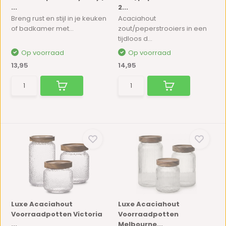
...
2...
Breng rust en stijl in je keuken
Acaciahout
of badkamer met...
zout/peperstrooiers in een
tijdloos d...
Op voorraad
Op voorraad
13,95
14,95
Luxe Acaciahout
Luxe Acaciahout
Voorraadpotten Victoria
Voorraadpotten
...
Melbourne...