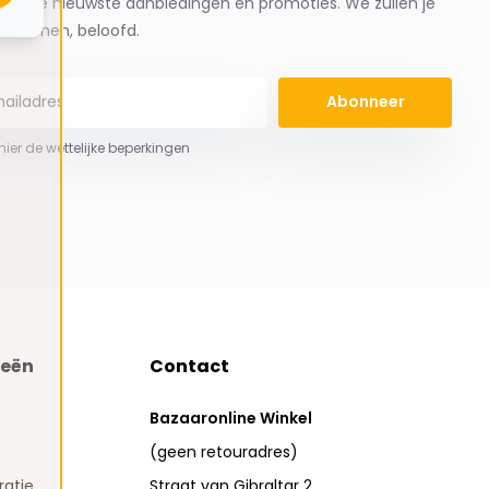
ng de nieuwste aanbiedingen en promoties. We zullen je
spammen, beloofd.
Abonneer
 hier de wettelijke beperkingen
ieën
Contact
Bazaaronline Winkel
(geen retouradres)
atie
Straat van Gibraltar 2