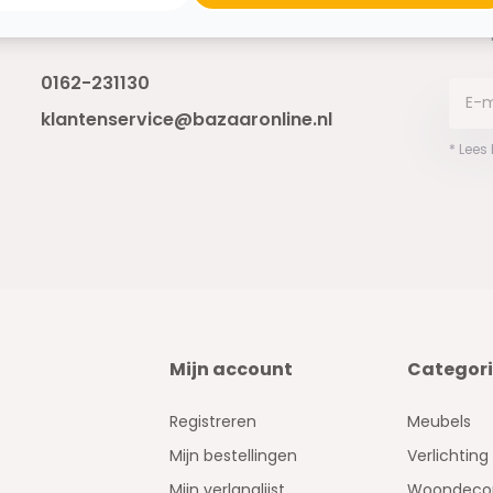
Ontva
Bereikbaar van ma - vr 10:00 tot 17:00
niet 
0162-231130
klantenservice@bazaaronline.nl
* Lees
Mijn account
Categor
Registreren
Meubels
Mijn bestellingen
Verlichting
Mijn verlanglijst
Woondecor