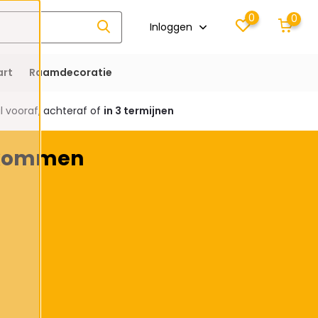
0
0
Inloggen
rt
Raamdecoratie
 vooraf, achteraf of
in 3 termijnen
e kommen