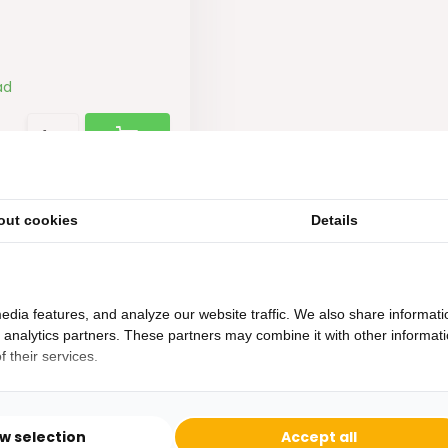
ad
out cookies
Details
edia features, and analyze our website traffic. We also share informati
d analytics partners. These partners may combine it with other informat
 their services.
Heb je een vraag?
Binnen 24 uur antwoord op je vraag!
ow selection
Accept all