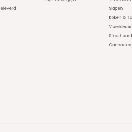
geleverd
Slapen
Koken & Ta
Vloerklede
Sfeerhaar
Cadeaukaa