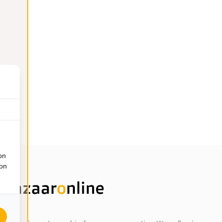
on
ion