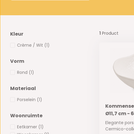
1
Product
Kleur
Crème / Wit
(1)
Vorm
Rond
(1)
Materiaal
Porselein
(1)
Kommenset 
Ø11,7 cm - 
Woonruimte
Elegante por
Eetkamer
(1)
Cermico-colle