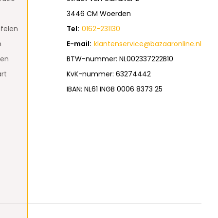
3446 CM Woerden
felen
Tel:
0162-231130
n
E-mail:
klantenservice@bazaaronline.nl
den
BTW-nummer: NL002337222B10
rt
KvK-nummer: 63274442
IBAN: NL61 INGB 0006 8373 25