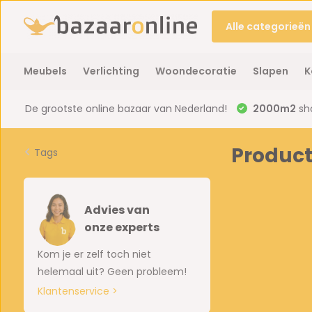
Alle categorieën
Meubels
Verlichting
Woondecoratie
Slapen
K
De grootste online bazaar van Nederland!
2000m2
sh
Produc
Tags
Advies van
onze experts
Kom je er zelf toch niet
helemaal uit? Geen probleem!
Klantenservice >