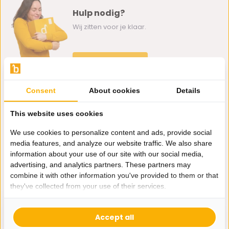
Hulp nodig?
Wij zitten voor je klaar.
Whatsapp ons
0162-231130
Consent
About cookies
Details
klantenservice@bazaaronline.nl
This website uses cookies
We use cookies to personalize content and ads, provide social
media features, and analyze our website traffic. We also share
information about your use of our site with our social media,
Ontvang de nieuwste aanbiedingen en promoties. We zullen
advertising, and analytics partners. These partners may
je niet spammen, beloofd.
combine it with other information you've provided to them or that
they've collected from your use of their services.
Abonneer
Accept all
* Lees hier de wettelijke beperkingen