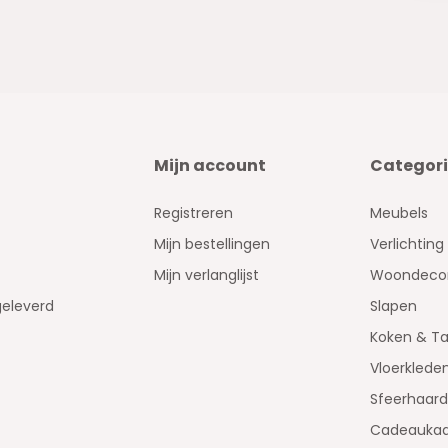
Mijn account
Categor
Registreren
Meubels
Mijn bestellingen
Verlichting
Mijn verlanglijst
Woondecor
geleverd
Slapen
Koken & Ta
Vloerklede
Sfeerhaar
Cadeaukaa