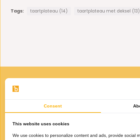
Gebruik deze taartplateau naast cupcakes ook voor: Khata
Tags:
taartplateau (14)
taartplateau met deksel (13)
(Marokkaanse koekjes), Kurabiye (Turkse koekjes), Baklava 
vergeten heerlijke Marokkaanse muntthee (na3na3)
afmeting: 30,5(Ø)x9,5(h)cm.
Consent
Ab
VOOR JOU GESELECTEERD
Gerelateerde
This website uses cookies
producten
Et
We use cookies to personalize content and ads, provide social m