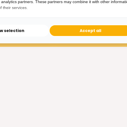
d analytics partners. These partners may combine it with other informat
24,95
 their services.
27,95
ow selection
Accept all