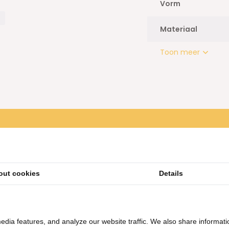
Vorm
i (Afghaanse koekjes), Chebakia
of macarons. En niet te
Materiaal
Toon meer
out cookies
Details
agère zilver 3-laags rond
Taartplateau met deksel -
edia features, and analyze our website traffic. We also share informati
Goud