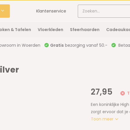
Klantenservice
oken & Tafelen
Vloerkleden
Sfeerhaarden
Cadeaukaa
owroom in Woerden
Gratis
bezorging vanaf 50.-
Betaal
ilver
27,95
T
Een koninklijke Hig
zorgt ervoor dat je 
Toon meer