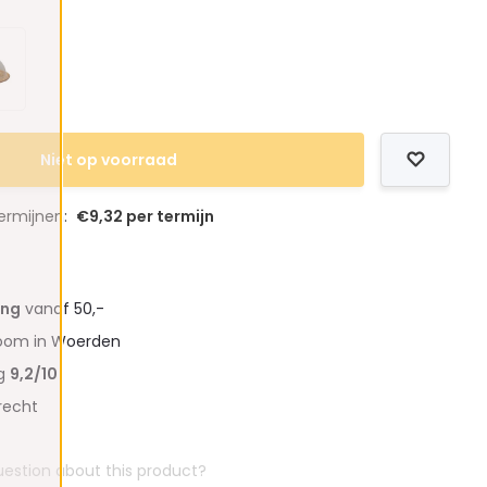
Niet op voorraad
termijnen:
€9,32 per termijn
ing
vanaf 50,-
oom in Woerden
ng
9,2/10
recht