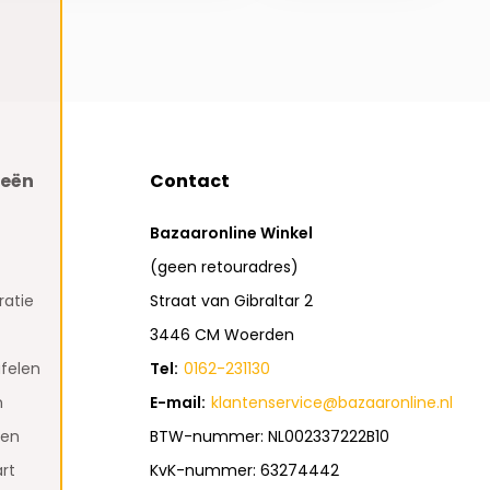
ieën
Contact
Bazaaronline Winkel
(geen retouradres)
atie
Straat van Gibraltar 2
3446 CM Woerden
felen
Tel:
0162-231130
n
E-mail:
klantenservice@bazaaronline.nl
den
BTW-nummer: NL002337222B10
rt
KvK-nummer: 63274442