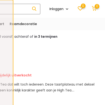
0
0
Inloggen
rt
Raamdecoratie
 vooraf, achteraf of
in 3 termijnen
ijdelijk uitverkocht
h Tea dat wilt toch iedereen. Deze taartplateau met deksel
een koninklijk karakter geeft aan je High Tea....