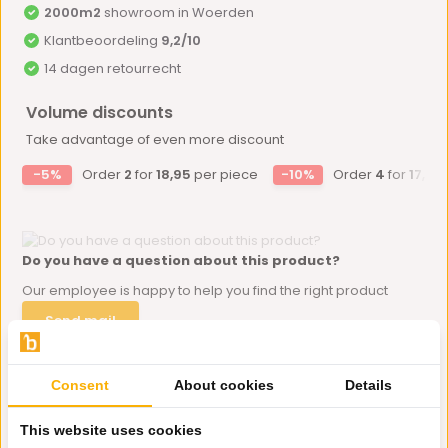
2000m2
showroom in Woerden
Klantbeoordeling
9,2/10
14 dagen retourrecht
Volume discounts
Take advantage of even more discount
-5%
Order
2
for
18,95
per piece
-10%
Order
4
for
17,96
Do you have a question about this product?
Our employee is happy to help you find the right product
Send mail
Consent
About cookies
Details
Productomschrijving
This website uses cookies