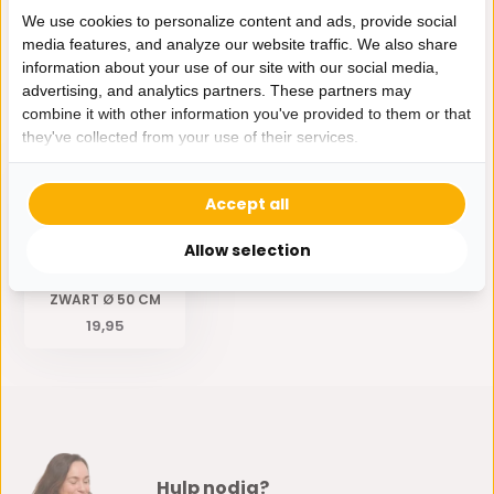
Specificaties
We use cookies to personalize content and ads, provide social
media features, and analyze our website traffic. We also share
information about your use of our site with our social media,
Delen
advertising, and analytics partners. These partners may
combine it with other information you've provided to them or that
Eerder bekeken door jou
they've collected from your use of their services.
Accept all
Allow selection
SIERKUSSEN ROND
ZWART Ø 50 CM
19,95
Hulp nodig?