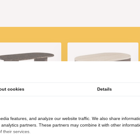
vol geheel
nze prijs aan.
ino serie:
out cookies
Details
ettafel Portofino - Bruin
Salontafel Portofino -
rmer | Ovaal - Geribbeld
Travertin | Ovaal - Bruin
- Bruin
625,-
885,-
edia features, and analyze our website traffic. We also share informati
d analytics partners. These partners may combine it with other informat
 their services.