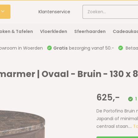
Klantenservice
oken & Tafelen
Vloerkleden
Sfeerhaarden
Cadeaukaa
owroom in Woerden
Gratis
bezorging vanaf 50.-
Betaal
 marmer | Ovaal - Bruin - 130 x
625,-
1
De Portofino Bruin
Japandi of minimali
centraal staan....
T