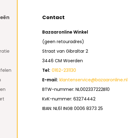
ieën
Contact
Bazaaronline Winkel
(geen retouradres)
atie
Straat van Gibraltar 2
3446 CM Woerden
felen
Tel:
0162-231130
n
E-mail:
klantenservice@bazaaronline.nl
den
BTW-nummer: NL002337222B10
rt
KvK-nummer: 63274442
IBAN: NL61 INGB 0006 8373 25