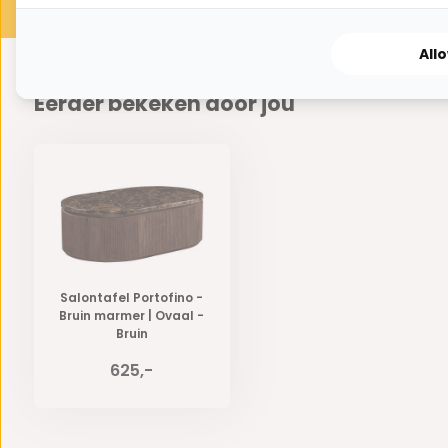
All
Eerder bekeken door jou
Salontafel Portofino -
Bruin marmer | Ovaal -
Bruin
625,-