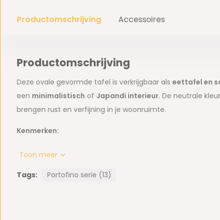
Productomschrijving
Accessoires
Productomschrijving
Deze ovale gevormde tafel is verkrijgbaar als
eettafel en s
een
minimalistisch
of
Japandi interieur
. De neutrale kle
brengen rust en verfijning in je woonruimte.
Kenmerken:
Blad van faux marble (steenlook)
Toon meer
Poten van MDF met verticale ribstructuur
Tags:
Portofino serie (13)
Organisch design met een warme uitstraling
Ideaal voor Japandi en minimalistische interieurs
Verkrijgbaar als eettafel en salontafel