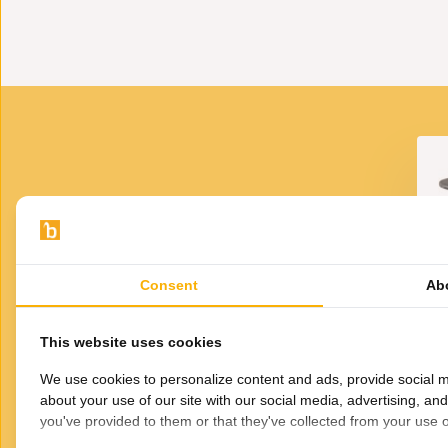
Combineer meerdere items uit de serie voor een stijl
Gratis geleverd – geen verborgen kosten
Laagste prijsgarantie
Elders goedkoper gezien? Laat het ons weten – wij passen o
Bekijk de collectie in het echt
Kom langs in onze winkel en laat je inspireren door de portof
Straat van Gibraltar 2, 3446 CM Woerden
VOOR JOU GESELECTEERD
Afmeting Ovaal:
Gerelateerde
L130 x B80 x H40 cm
Consent
Ab
producten
E
ma
This website uses cookies
We use cookies to personalize content and ads, provide social m
about your use of our site with our social media, advertising, an
you've provided to them or that they've collected from your use of