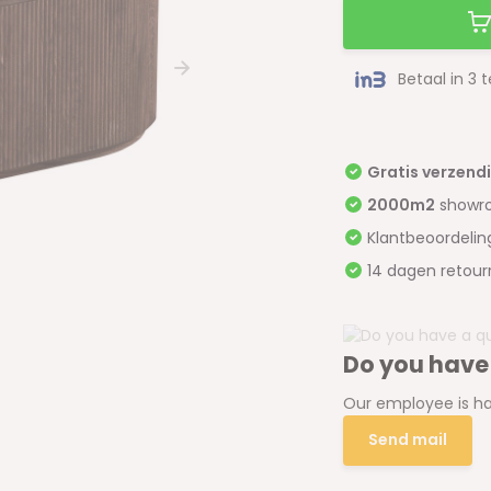
Betaal in 3 
Gratis verzend
2000m2
showr
Klantbeoordeli
14 dagen retour
Do you have
Our employee is ha
Send mail