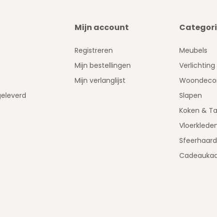
Mijn account
Categor
Registreren
Meubels
Mijn bestellingen
Verlichting
Mijn verlanglijst
Woondecor
geleverd
Slapen
Koken & Ta
Vloerklede
Sfeerhaar
Cadeaukaa