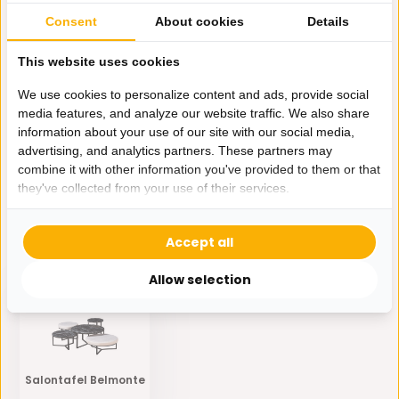
Our employee is happy to help you find the right product
Consent
About cookies
Details
Send mail
This website uses cookies
We use cookies to personalize content and ads, provide social
Productomschrijving
media features, and analyze our website traffic. We also share
information about your use of our site with our social media,
advertising, and analytics partners. These partners may
Specificaties
combine it with other information you've provided to them or that
they've collected from your use of their services.
Delen
Accept all
Eerder bekeken door jou
Allow selection
Salontafel Belmonte