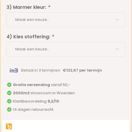
3) Marmer kleur:
*
4) Kies stoffering:
*
Betaal in 3 termijnen:
€132,67 per termijn
Gratis verzending
vanaf 50,-
2000m2
showroom in Woerden
Klantbeoordeling
9,2/10
14 dagen retourrecht
Do you have a question about this product?