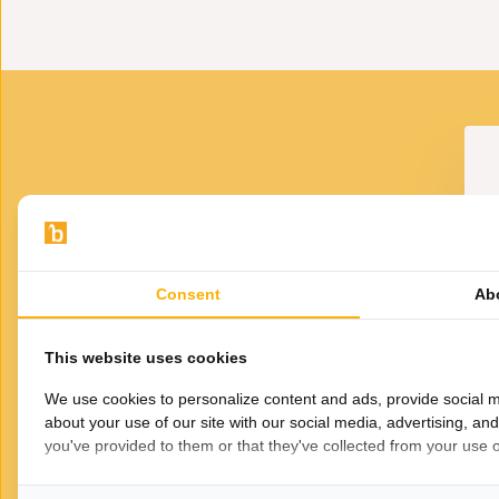
40 cm doorsnede, ook verkrijgbaar in 36 cm
VOOR JOU GESELECTEERD
Gerelateerde
Consent
Ab
producten
This website uses cookies
We use cookies to personalize content and ads, provide social m
about your use of our site with our social media, advertising, an
you've provided to them or that they've collected from your use of