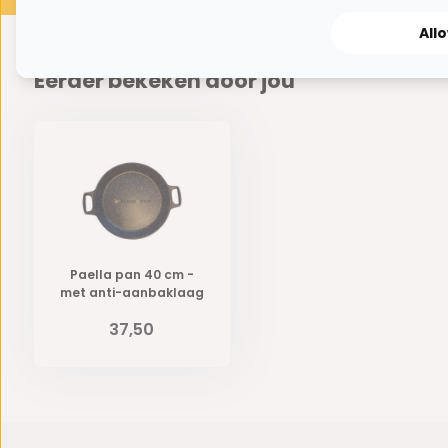
All
Eerder bekeken door jou
Paella pan 40 cm -
met anti-aanbaklaag
37,50