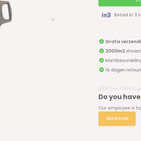
Betaal in 3 
Gratis verzend
2000m2
showr
Klantbeoordeli
14 dagen retour
Do you have
Our employee is ha
Send mail