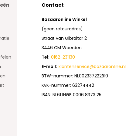
ieën
Contact
Bazaaronline Winkel
(geen retouradres)
atie
Straat van Gibraltar 2
3446 CM Woerden
felen
Tel:
0162-231130
n
E-mail:
klantenservice@bazaaronline.nl
den
BTW-nummer: NL002337222B10
rt
KvK-nummer: 63274442
IBAN: NL61 INGB 0006 8373 25