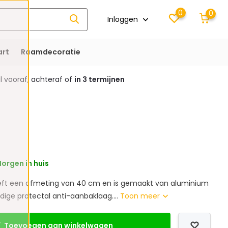
0
0
Inloggen
rt
Raamdecoratie
 vooraf, achteraf of
in 3 termijnen
orgen in huis
eft een afmeting van 40 cm en is gemaakt van aluminium
ge protectal anti-aanbaklaag....
Toon meer
Toevoegen aan winkelwagen