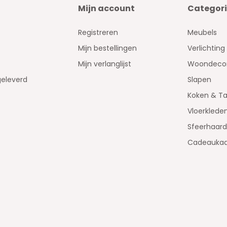
Mijn account
Categor
Registreren
Meubels
Mijn bestellingen
Verlichting
Mijn verlanglijst
Woondecor
geleverd
Slapen
Koken & Ta
Vloerklede
Sfeerhaar
Cadeaukaa