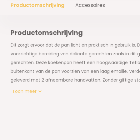
Productomschrijving
Accessoires
Productomschrijving
Dit zorgt ervoor dat de pan licht en praktisch in gebruik is.
voorzichtige bereiding van delicate gerechten zoals in dit 
gerechten. Deze koekenpan heeft een hoogwaardige Teflon
buitenkant van de pan voorzien van een laag emaille. Verd
geleverd met 2 afneembare handvatten. Zonder giftige sto
Toon meer
Geschikt voor alle kookplaten:
- inductie
- keramisch
- gas
- halogeen