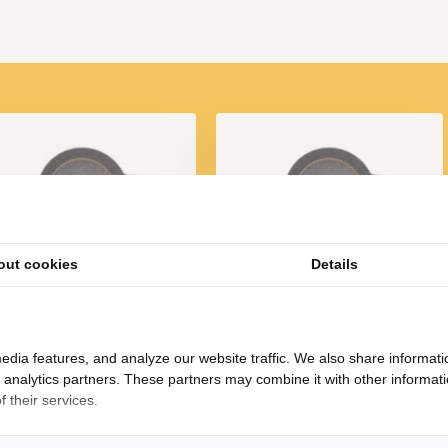
out cookies
Details
Paella pan 36 cm - met
Paella pan 32 cm - met
anti-aanbaklaag
anti-aanbaklaag
32,50
30,-
edia features, and analyze our website traffic. We also share informati
d analytics partners. These partners may combine it with other informat
 their services.