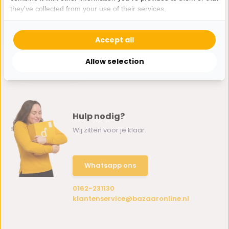
they've collected from your use of their services.
Orlinski Spiegel -
Rechthoekig - 80 x
160 cm - Spiegelglas
Accept all
349,-
199,-
Allow selection
Hulp nodig?
Wij zitten voor je klaar.
Whatsapp ons
0162-231130
klantenservice@bazaaronline.nl