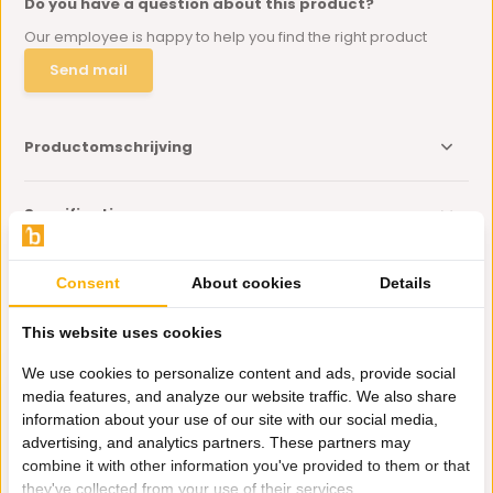
Do you have a question about this product?
Our employee is happy to help you find the right product
Send mail
Productomschrijving
Specificaties
Delen
Consent
About cookies
Details
This website uses cookies
Eerder bekeken door jou
We use cookies to personalize content and ads, provide social
media features, and analyze our website traffic. We also share
information about your use of our site with our social media,
advertising, and analytics partners. These partners may
combine it with other information you've provided to them or that
they've collected from your use of their services.
Lantaarn Universe -