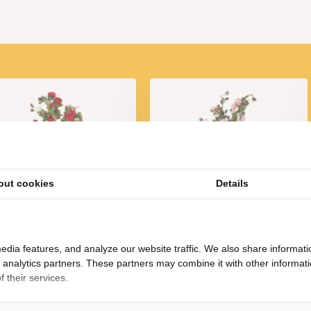
out cookies
Details
nstboom - Rozen - Rood
Kunstboom - Rozen - Roze
45,-
45,-
edia features, and analyze our website traffic. We also share informati
d analytics partners. These partners may combine it with other informat
 their services.