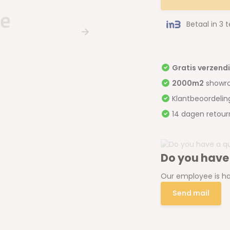
Betaal in 3 
Gratis verzend
2000m2
showr
Klantbeoordeli
14 dagen retour
Do you have
Our employee is ha
Send mail