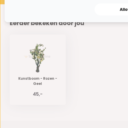
All
Eerder bekeken door jou
Kunstboom - Rozen -
Geel
45,-