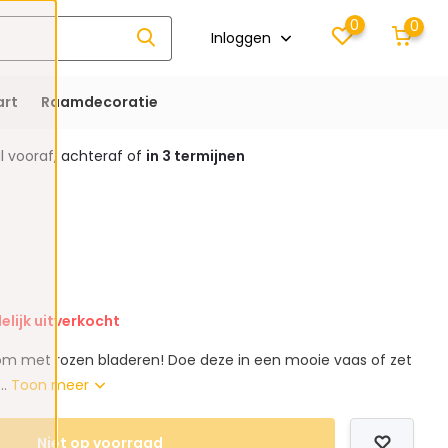
0
0
Inloggen
rt
Raamdecoratie
 vooraf, achteraf of
in 3 termijnen
delijk uitverkocht
om met rozen bladeren! Doe deze in een mooie vaas of zet
..
Toon meer
Niet op voorraad