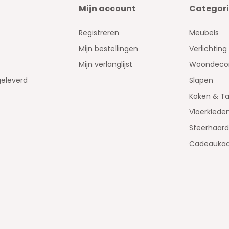
Mijn account
Categor
Registreren
Meubels
Mijn bestellingen
Verlichting
Mijn verlanglijst
Woondecor
geleverd
Slapen
Koken & Ta
Vloerklede
Sfeerhaar
Cadeaukaa