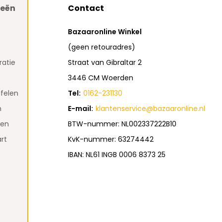
ieën
Contact
Bazaaronline Winkel
(geen retouradres)
atie
Straat van Gibraltar 2
3446 CM Woerden
felen
Tel:
0162-231130
n
E-mail:
klantenservice@bazaaronline.nl
den
BTW-nummer: NL002337222B10
rt
KvK-nummer: 63274442
IBAN: NL61 INGB 0006 8373 25