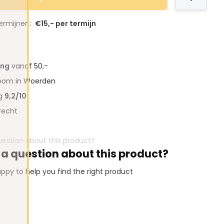
termijnen:
€15,- per termijn
ing
vanaf 50,-
oom in Woerden
ng
9,2/10
recht
 a question about this product?
ppy to help you find the right product