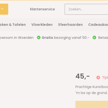
Klantenservice
oken & Tafelen
Vloerkleden
Sfeerhaarden
Cadeaukaa
owroom in Woerden
Gratis
bezorging vanaf 50.-
Betaal
45,-
Tij
Prachtige Kunstbo
'm los op de grond..