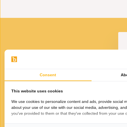
VOOR JOU GESELECTEERD
Gerelateerde
Consent
Ab
producten
Ku
This website uses cookies
We use cookies to personalize content and ads, provide social m
about your use of our site with our social media, advertising, an
you've provided to them or that they've collected from your use of