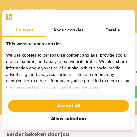
VOOR JOU GESELECTEERD
Gerelateerde producten
Consent
About cookies
Details
This website uses cookies
We use cookies to personalize content and ads, provide social
media features, and analyze our website traffic. We also share
information about your use of our site with our social media,
Kunstboom Tropaeolum |
Kunstolijfboom 200
advertising, and analytics partners. These partners may
Japan Bell - 140 cm
combine it with other information you've provided to them or that
239,-
129,-
they've collected from your use of their services.
Accept all
Allow selection
Eerder bekeken door jou