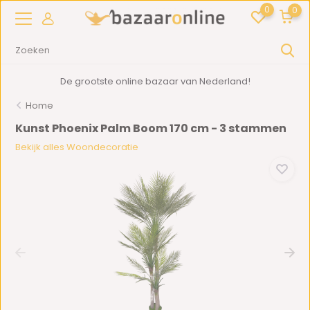
0
0
De grootste online bazaar van Nederland!
Home
Kunst Phoenix Palm Boom 170 cm - 3 stammen
Bekijk alles Woondecoratie