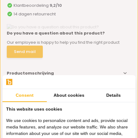
Klantbeoordeling
9,2/10
14 dagen retourrecht
Do you have a question about this product?
Our employee is happy to help you find the right product
Send mail
Productomschrijving
Specificaties
Consent
About cookies
Details
This website uses cookies
Delen
We use cookies to personalize content and ads, provide social
Eerder bekeken door jou
media features, and analyze our website traffic. We also share
information about your use of our site with our social media,