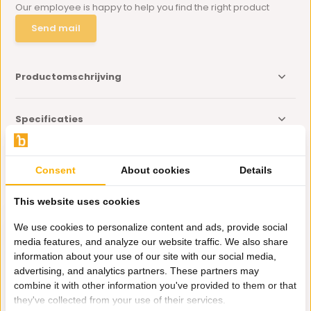
Our employee is happy to help you find the right product
Send mail
Productomschrijving
Specificaties
Delen
Consent
About cookies
Details
Eerder bekeken door jou
This website uses cookies
We use cookies to personalize content and ads, provide social
media features, and analyze our website traffic. We also share
information about your use of our site with our social media,
advertising, and analytics partners. These partners may
combine it with other information you've provided to them or that
Huisparfum -
they've collected from your use of their services.
Heaven 400 ml