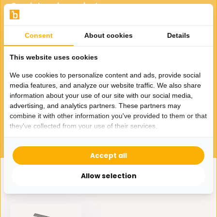
Gerelateerde producten
Consent
About cookies
Details
This website uses cookies
We use cookies to personalize content and ads, provide social
media features, and analyze our website traffic. We also share
Hanglamp Illusion Smoking
information about your use of our site with our social media,
glass 5 lichts
advertising, and analytics partners. These partners may
365,-
combine it with other information you've provided to them or that
they've collected from your use of their services.
Accept all
Allow selection
Eerder bekeken door jou