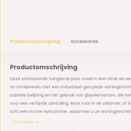
Productomschrijving
Accessoires
Productomschrijving
Deze schitterende hanglamp past zowel in een strak als ee
te combineren met een industrieel gestylede woninginrichti
subtiele belijning en het gebruik van glaselementen, die h
voor een verfijnde uitstraling. Mooi voor in de zitkamer, of 
Echt een mooie eyecatcher, waarmee u uw woninginricht
Toon meer
Afmeting(en):