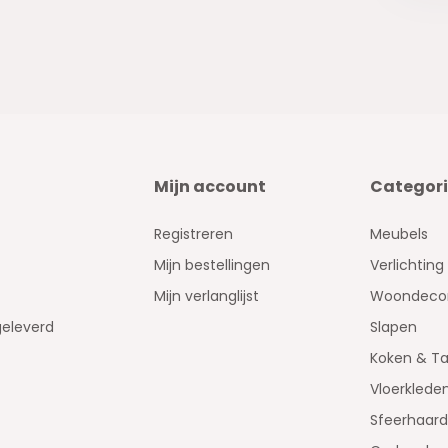
Mijn account
Categor
Registreren
Meubels
Mijn bestellingen
Verlichting
Mijn verlanglijst
Woondecor
geleverd
Slapen
Koken & Ta
Vloerklede
Sfeerhaar