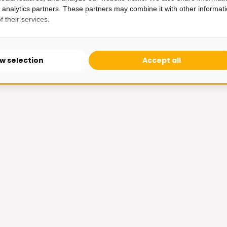
Transparant
Transparant
d analytics partners. These partners may combine it with other informat
349,-
499,-
995,-
 their services.
ow selection
Accept all