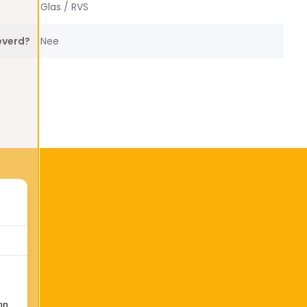
Glas / RVS
everd?
Nee
on