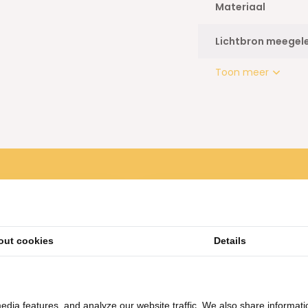
Materiaal
Lichtbron meegel
Toon meer
out cookies
Details
nglamp Méline - 50 cm -
Hanglamp Méline - 60 cm -
edia features, and analyze our website traffic. We also share informati