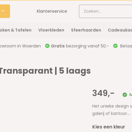
Klantenservice
oken & Tafelen
Vloerkleden
Sfeerhaarden
Cadeaukaa
owroom in Woerden
Gratis
bezorging vanaf 50.-
Betaal
Transparant | 5 laags
349,-
M
Het unieke design v
galerij of kantoor....
Kies een kleur