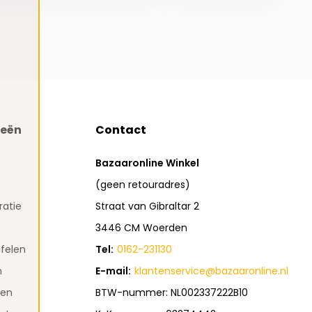
ieën
Contact
Bazaaronline Winkel
(geen retouradres)
atie
Straat van Gibraltar 2
3446 CM Woerden
felen
Tel:
0162-231130
n
E-mail:
klantenservice@bazaaronline.nl
den
BTW-nummer: NL002337222B10