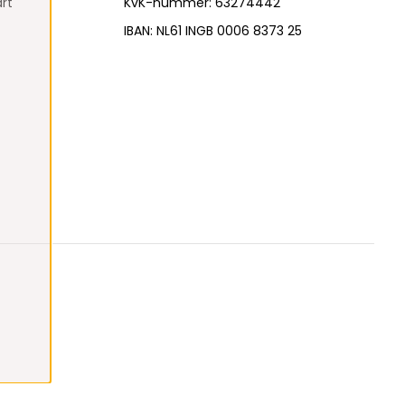
rt
KvK-nummer: 63274442
IBAN: NL61 INGB 0006 8373 25