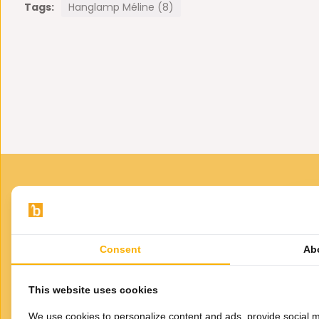
Verkrijgbaar in:
Tags:
Hanglamp Méline (8)
50 x 50 cm
66 x 66 cm
Deze lamp is in hoogte verstelbaar
Consent
Ab
VOOR JOU GESELECTEERD
Gerelateerde
This website uses cookies
producten
Ha
We use cookies to personalize content and ads, provide social m