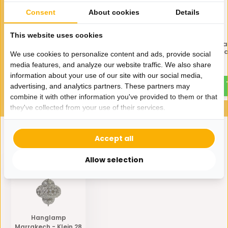
Consent
About cookies
Details
This website uses cookies
Hanglamp Marrakech -
Hanglamp Casablanca Z
Groot 45 cm - Oosterse
Ø 40 - Oosters hang
We use cookies to personalize content and ads, provide social
hanglamp
media features, and analyze our website traffic. We also share
135,-
160,-
89,-
information about your use of our site with our social media,
advertising, and analytics partners. These partners may
combine it with other information you've provided to them or that
they've collected from your use of their services.
Accept all
Eerder bekeken door jou
Allow selection
Hanglamp
Marrakech - Klein 28