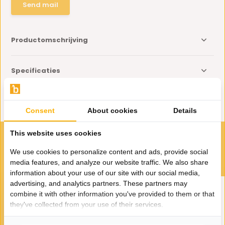
Send mail
Productomschrijving
Specificaties
Delen
Consent
About cookies
Details
This website uses cookies
VOOR JOU GESELECTEERD
We use cookies to personalize content and ads, provide social
Gerelateerde producten
media features, and analyze our website traffic. We also share
information about your use of our site with our social media,
advertising, and analytics partners. These partners may
combine it with other information you've provided to them or that
they've collected from your use of their services.