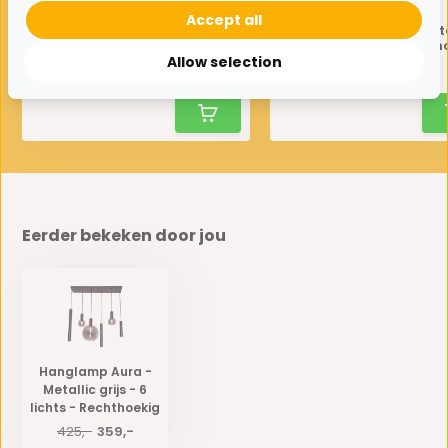
Accept all
Hanglamp Aura - Metallic
Hanglamp Aura - Meta
grijs - 8 lichts - Ovaal
grijs - 7 lichts - Recht
Allow selection
425,-
395,-
500,-
470,-
Eerder bekeken door jou
Hanglamp Aura -
Metallic grijs - 6
lichts - Rechthoekig
425,-
359,-