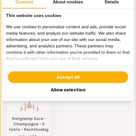
Consent
About cookies
Details
Send mail
This website uses cookies
Productomschrijving
We use cookies to personalize content and ads, provide social
media features, and analyze our website traffic. We also share
information about your use of our site with our social media,
Specificaties
advertising, and analytics partners. These partners may
combine it with other information you've provided to them or that
they've collected from your use of their services.
Delen
Eerder bekeken door jou
Accept all
Allow selection
Hanglamp Aura -
Champagne - 5
lichts - Rechthoekig