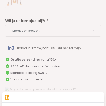
Wil je er lampjes bij?:
*
Betaal in 3 termijnen:
€98,33 per termijn
Gratis verzending
vanaf 50,-
2000m2
showroom in Woerden
Klantbeoordeling
9,2/10
14 dagen retourrecht
Do you have a question about this product?
Our employee is happy to help you find the right product