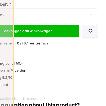
bij?:
*
Toevoegen aan winkelwagen
termijnen:
€91,67 per termijn
ing
vanaf 50,-
oom in Woerden
ng
9,2/10
recht
 a question about this product?