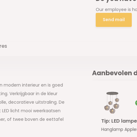
Our employee is ha
Send mail
res
Aanbevolen d
n modern interieur en is goed
g. Verkrijgbaar in de kleur
lle, decoratieve uitstraling. De
et LED licht mooi weerkaatsen
amer, of twee boven de eettafel
Tip: LED lampe
ninginrichting helemaal
Hanglamp Apples