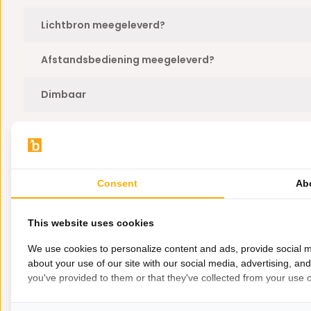
Lichtbron meegeleverd?
Afstandsbediening meegeleverd?
Dimbaar
Kleur lichtbron
Totaal wattage
Consent
Ab
Branduren
This website uses cookies
Plafondbevestiging meegeleverd?
We use cookies to personalize content and ads, provide social m
about your use of our site with our social media, advertising, an
Voltage
you've provided to them or that they've collected from your use of