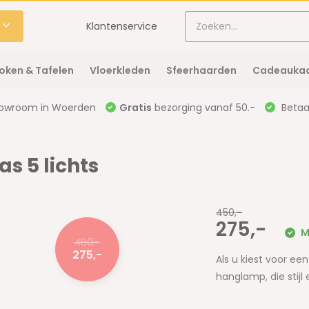
Klantenservice
oken & Tafelen
Vloerkleden
Sfeerhaarden
Cadeaukaa
owroom in Woerden
Gratis
bezorging vanaf 50.-
Betaal
 5 lichts
450,-
275,-
M
450,-
275,-
Als u kiest voor e
hanglamp, die stijl e