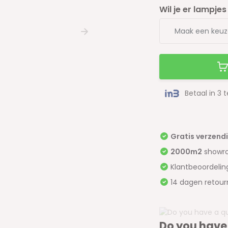
Wil je er lampjes 
Betaal in 3 
Gratis verzend
2000m2
showr
Klantbeoordeli
14 dagen retour
Do you have