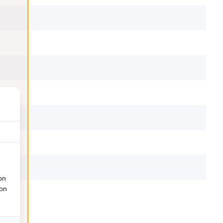
on
ion