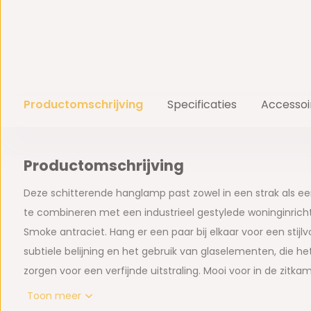
Productomschrijving
Specificaties
Accessoi
Productomschrijving
Deze schitterende hanglamp past zowel in een strak als ee
te combineren met een industrieel gestylede woninginrichtin
Smoke antraciet. Hang er een paar bij elkaar voor een stijlvo
subtiele belijning en het gebruik van glaselementen, die h
zorgen voor een verfijnde uitstraling. Mooi voor in de zitk
of in de hal. Echt een mooie eyecatcher, waarmee u uw wo
Toon meer
compleet maakt.