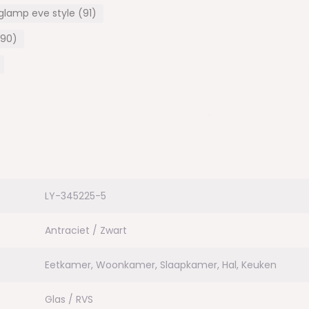
lamp eve style (91)
(90)
gte van 150 cm
waardige kwaliteit, worden met
 ze met de hand worden
 Deze kleine imperfecties
LY-345225-5
zonder hoge levensduur
ikt.
Antraciet / Zwart
Eetkamer, Woonkamer, Slaapkamer, Hal, Keuken
Glas / RVS