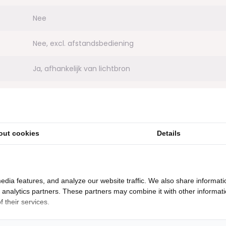
Nee
Nee, excl. afstandsbediening
Ja, afhankelijk van lichtbron
wit-, warm- en warm wit licht
5 x 45 W
out cookies
Details
30.000
Ja
edia features, and analyze our website traffic. We also share informati
d analytics partners. These partners may combine it with other informat
220/240V
 their services.