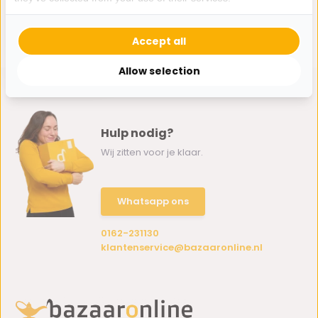
/ plateau met
deksel 30 cm -
Dante
Accept all
16,-
Allow selection
Hulp nodig?
Wij zitten voor je klaar.
Whatsapp ons
0162-231130
klantenservice@bazaaronline.nl