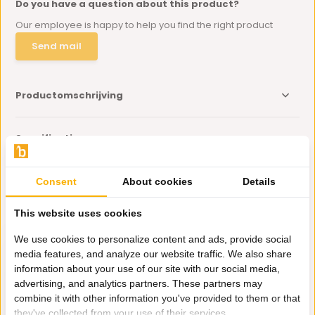
Do you have a question about this product?
Our employee is happy to help you find the right product
Send mail
Productomschrijving
Specificaties
Delen
Consent
About cookies
Details
This website uses cookies
Eerder bekeken door jou
We use cookies to personalize content and ads, provide social
media features, and analyze our website traffic. We also share
information about your use of our site with our social media,
advertising, and analytics partners. These partners may
combine it with other information you've provided to them or that
they've collected from your use of their services.
Glazen taarthouder