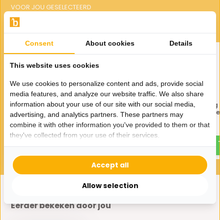
VOOR JOU GESELECTEERD
Gerelateerde producten
Consent
About cookies
Details
This website uses cookies
We use cookies to personalize content and ads, provide social
media features, and analyze our website traffic. We also share
information about your use of our site with our social media,
Dienblad Royal - 4 delig - incl
Etagère Royal - 3 delig 
suikerpotten - Zilver
suikerpotten - Zilve
advertising, and analytics partners. These partners may
combine it with other information you've provided to them or that
59,-
29,95
85,-
65,-
they've collected from your use of their services.
Accept all
Allow selection
Eerder bekeken door jou