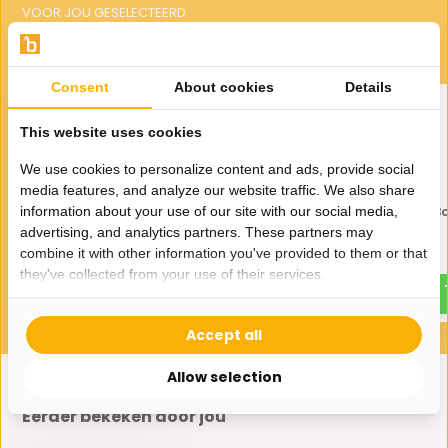
VOOR JOU GESELECTEERD
Gerelateerde producten
Consent
About cookies
Details
This website uses cookies
We use cookies to personalize content and ads, provide social
media features, and analyze our website traffic. We also share
Eetkamerstoel Giulio Stone
Eetkamerstoel Lorèn B
information about your use of our site with our social media,
Grijs Velvet
Wit
advertising, and analytics partners. These partners may
combine it with other information you've provided to them or that
179,-
255,-
200,-
they've collected from your use of their services.
Accept all
Allow selection
Eerder bekeken door jou