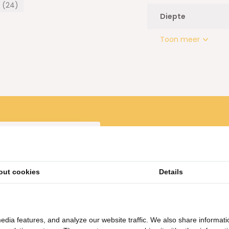
 (24)
ratie, bedden, banken,
Diepte
Toon meer
out cookies
Details
tkamerstoel Faro Bouclé
Wit
edia features, and analyze our website traffic. We also share informati