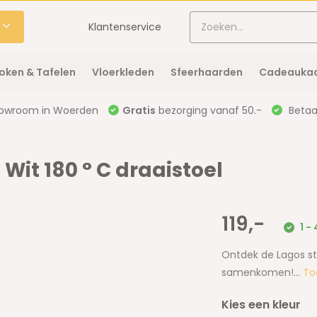
Klantenservice
oken & Tafelen
Vloerkleden
Sfeerhaarden
Cadeaukaa
owroom in Woerden
Gratis
bezorging vanaf 50.-
Betaal
Wit 180 ° C draaistoel
119,-
1 -
Ontdek de Lagos sto
samenkomen!...
To
Kies een kleur