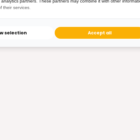
d analytics partners. These partners may combine it with other informat
79,-
 their services.
ow selection
Accept all