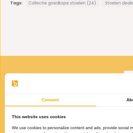
Tags:
Collectie goedkope stoelen (24)
Stoelen deals
naast stoelen ook kunt snuffelen tussen vloeren, raamdeco
verlichting en meer woondecoratie.
Specificaties:
- Metalen zwart gepoedercoat poten.
- Zitdiepte stoel (cm)
45
-
Zitbreedte stoel (cm)
58
-
Zithoogte stoel (cm)
48
-
Hoogte armleuning (cm)
63
-
Hoogte rugleuning (cm)
43
Consent
Ab
VOOR JOU GESELECTEERD
Gerelateerde
This website uses cookies
producten
Ee
We use cookies to personalize content and ads, provide social m