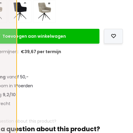
Toevoegen aan winkelwagen
termijnen:
€39,67 per termijn
ing
vanaf 50,-
oom in Woerden
ng
9,2/10
recht
 a question about this product?