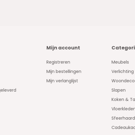
Mijn account
Categor
Registreren
Meubels
Mijn bestellingen
Verlichting
Mijn verlanglijst
Woondecor
geleverd
Slapen
Koken & Ta
Vloerklede
Sfeerhaar
Cadeaukaa