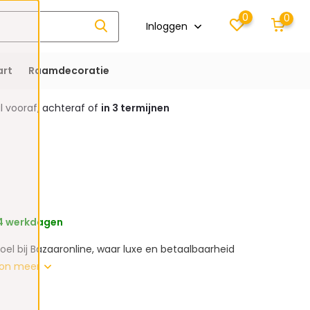
0
0
Inloggen
rt
Raamdecoratie
 vooraf, achteraf of
in 3 termijnen
 4 werkdagen
el bij Bazaaronline, waar luxe en betaalbaarheid
on meer