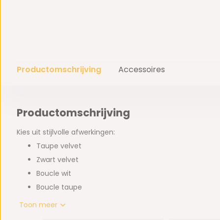
Productomschrijving
Accessoires
Productomschrijving
Kies uit stijlvolle afwerkingen:
Taupe velvet
Zwart velvet
Boucle wit
Boucle taupe
Flexibele stoel
180° draaibaar
. Profiteer nu van scherpe pr
Toon meer
Bezoek onze 2500 m2 megastore aan de Straat van Gibralt