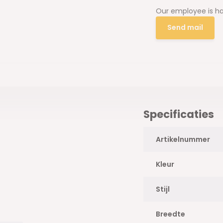
Our employee is ha
Send mail
Specificaties
Artikelnummer
Kleur
Stijl
ijzen én gratis verzending!
Breedte
ar 2, 3446 CM Woerden, waar je