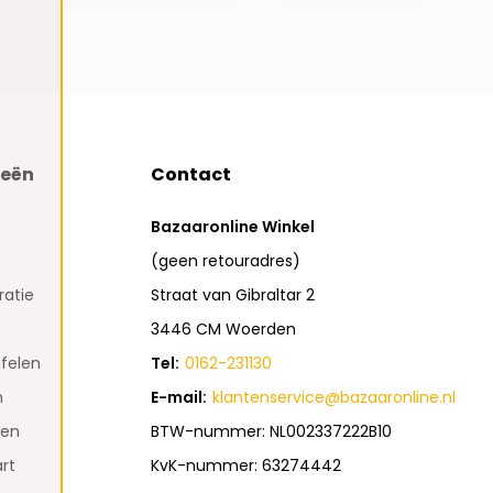
ieën
Contact
Bazaaronline Winkel
(geen retouradres)
atie
Straat van Gibraltar 2
3446 CM Woerden
felen
Tel:
0162-231130
n
E-mail:
klantenservice@bazaaronline.nl
den
BTW-nummer: NL002337222B10
rt
KvK-nummer: 63274442