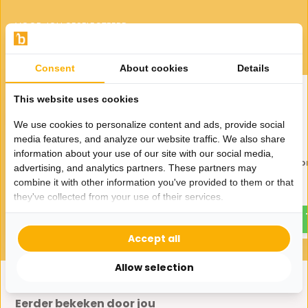
VOOR JOU GESELECTEERD
Gerelateerde producten
Consent
About cookies
Details
This website uses cookies
We use cookies to personalize content and ads, provide social
media features, and analyze our website traffic. We also share
information about your use of our site with our social media,
Eetkamerstoel Cremona -
Eetkamerstoel Cremo
advertising, and analytics partners. These partners may
White - draaibaar - zwart
White - Black
combine it with other information you've provided to them or that
119,95
89,-
they've collected from your use of their services.
Accept all
Allow selection
Eerder bekeken door jou