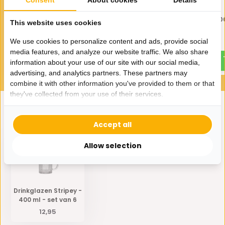
Consent
About cookies
Details
Longdrinkglazen Shelly - 325
Drinkglazen Shelly - 20
This website uses cookies
ml - set van 6
set van 6
We use cookies to personalize content and ads, provide social
12,95
9,99
media features, and analyze our website traffic. We also share
information about your use of our site with our social media,
advertising, and analytics partners. These partners may
combine it with other information you've provided to them or that
they've collected from your use of their services.
Eerder bekeken door jou
Accept all
Allow selection
Drinkglazen Stripey -
400 ml - set van 6
12,95