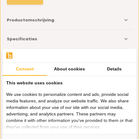
Productomschrijving
Specificaties
Delen
Consent
About cookies
Details
Eerder bekeken door jou
This website uses cookies
We use cookies to personalize content and ads, provide social
media features, and analyze our website traffic. We also share
information about your use of our site with our social media,
advertising, and analytics partners. These partners may
Drinkglazen
combine it with other information you've provided to them or that
Pineapple - 180 ml -
they've collected from your use of their services.
set van 6
9,95