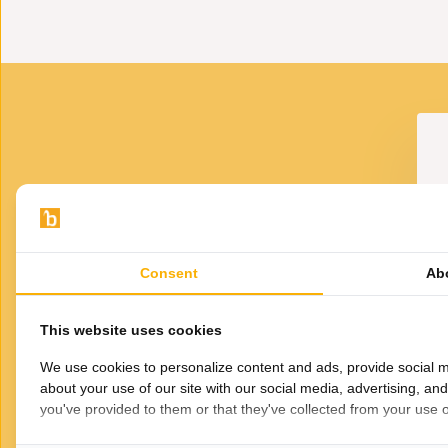
VOOR JOU GESELECTEERD
Gerelateerde
producten
Consent
Ab
Di
This website uses cookies
We use cookies to personalize content and ads, provide social m
about your use of our site with our social media, advertising, an
you've provided to them or that they've collected from your use of