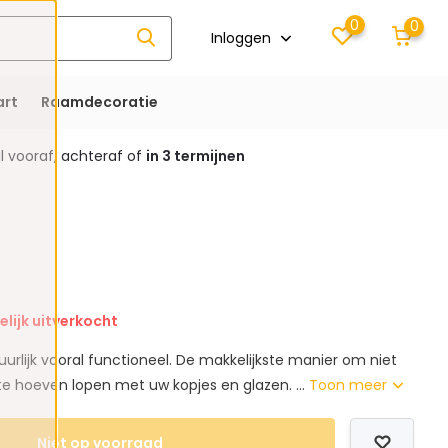
0
0
Inloggen
rt
Raamdecoratie
 vooraf, achteraf of
in 3 termijnen
elijk uitverkocht
uurlijk vooral functioneel. De makkelijkste manier om niet
te hoeven lopen met uw kopjes en glazen. ...
Toon meer
Niet op voorraad