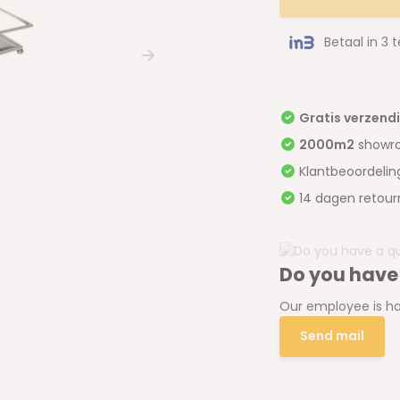
Betaal in 3 
Gratis verzend
2000m2
showr
Klantbeoordeli
14 dagen retour
Do you have
Our employee is ha
Send mail