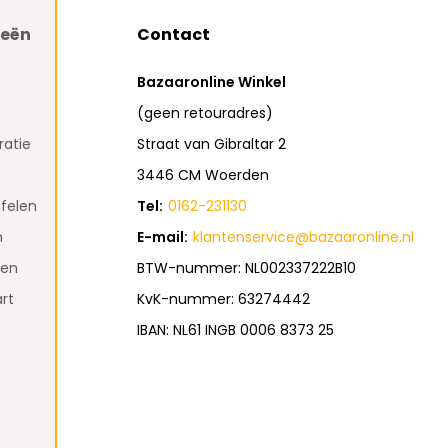
ieën
Contact
Bazaaronline Winkel
(geen retouradres)
atie
Straat van Gibraltar 2
3446 CM Woerden
felen
Tel:
0162-231130
n
E-mail:
klantenservice@bazaaronline.nl
den
BTW-nummer: NL002337222B10
rt
KvK-nummer: 63274442
IBAN: NL61 INGB 0006 8373 25