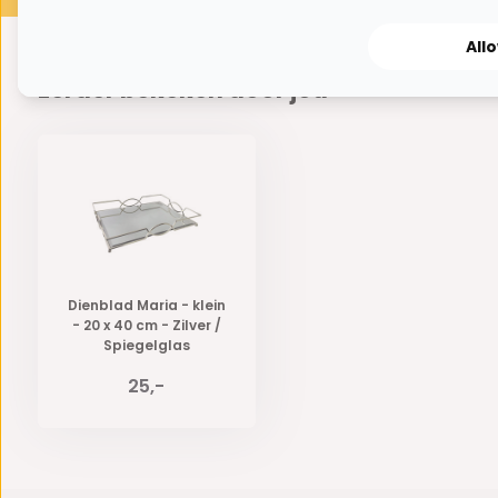
All
Eerder bekeken door jou
Dienblad Maria - klein
- 20 x 40 cm - Zilver /
Spiegelglas
25,-