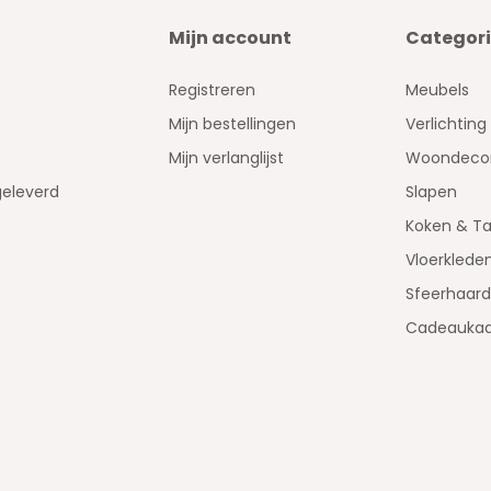
Mijn account
Categor
Registreren
Meubels
Mijn bestellingen
Verlichting
Mijn verlanglijst
Woondecor
geleverd
Slapen
Koken & Ta
Vloerklede
Sfeerhaar
Cadeaukaa