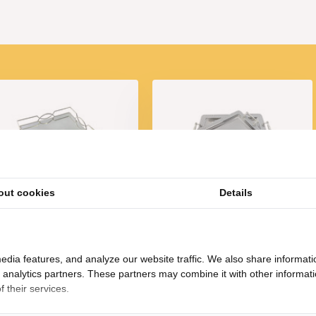
out cookies
Details
enblad Maria - groot - 30
Dienblad Nador - Oosters
x 50 cm - Zilver /
dienblad - Set van 2 - Zilver
Spiegelglas
17,50
29,-
edia features, and analyze our website traffic. We also share informati
d analytics partners. These partners may combine it with other informat
 their services.