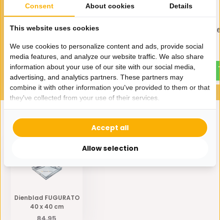
Consent
About cookies
Details
This website uses cookies
Dienblad FUGURATO 50x50
Dienblad FUGURATO 56
cm
cm
We use cookies to personalize content and ads, provide social
109,95
99,95
media features, and analyze our website traffic. We also share
information about your use of our site with our social media,
advertising, and analytics partners. These partners may
combine it with other information you've provided to them or that
they've collected from your use of their services.
Accept all
Eerder bekeken door jou
Allow selection
Dienblad FUGURATO
40 x 40 cm
84,95