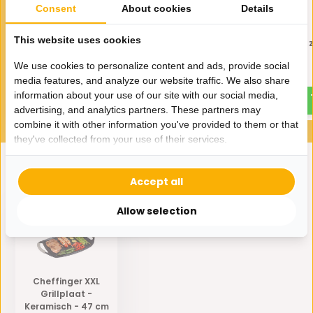
Consent
About cookies
Details
This website uses cookies
Cheffinger 3-delige
Cheffinger messenset 
koekenpannenset
6-delig
We use cookies to personalize content and ads, provide social
34,95
14,95
35,-
media features, and analyze our website traffic. We also share
information about your use of our site with our social media,
advertising, and analytics partners. These partners may
combine it with other information you've provided to them or that
they've collected from your use of their services.
Accept all
Eerder bekeken door jou
Allow selection
Cheffinger XXL
Grillplaat -
Keramisch - 47 cm