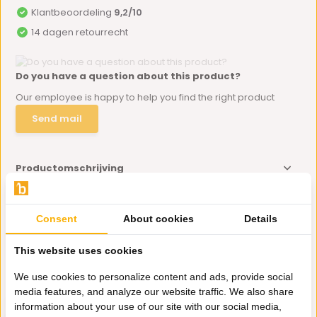
Klantbeoordeling
9,2/10
14 dagen retourrecht
Do you have a question about this product?
Our employee is happy to help you find the right product
Send mail
Productomschrijving
Specificaties
Consent
About cookies
Details
This website uses cookies
Delen
We use cookies to personalize content and ads, provide social
Eerder bekeken door jou
media features, and analyze our website traffic. We also share
information about your use of our site with our social media,