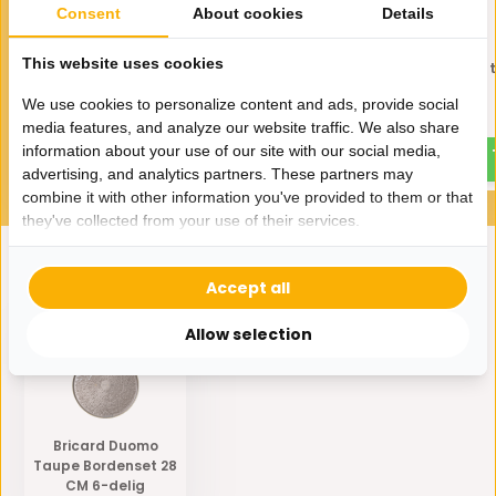
Consent
About cookies
Details
This website uses cookies
Gebaksschaal Duomo taupe
Gebaksschaal Duomo 
- 20 cm
- 35 cm
We use cookies to personalize content and ads, provide social
25,-
45,-
media features, and analyze our website traffic. We also share
information about your use of our site with our social media,
advertising, and analytics partners. These partners may
combine it with other information you've provided to them or that
they've collected from your use of their services.
Accept all
Eerder bekeken door jou
Allow selection
Bricard Duomo
Taupe Bordenset 28
CM 6-delig