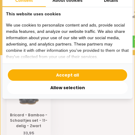
Consent
About cookies
Details
Bricard - Bamboo -
Bricard - Bamboo 
This website uses cookies
Schaaltjes set - 7-delig -
Schaaltjes set - 7-del
Zwart
Zwart
We use cookies to personalize content and ads, provide social
26,95
28,95
media features, and analyze our website traffic. We also share
information about your use of our site with our social media,
advertising, and analytics partners. These partners may
combine it with other information you've provided to them or that
they've collected from your use of their services.
Eerder bekeken door jou
Accept all
Allow selection
Bricard - Bamboo -
Schaaltjes set - 11-
delig - Zwart
33,95