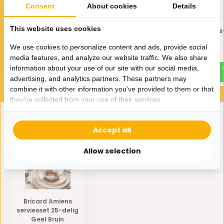
Consent
About cookies
Details
This website uses cookies
FERVEO Sara Bestekset 24-
FERVEO Primo Bestekse
delig Zilver/Wit
delig Zilver
We use cookies to personalize content and ads, provide social
99,-
69,95
media features, and analyze our website traffic. We also share
information about your use of our site with our social media,
advertising, and analytics partners. These partners may
combine it with other information you've provided to them or that
they've collected from your use of their services.
Accept all
Eerder bekeken door jou
Allow selection
Bricard Amiens
serviesset 25-delig
Geel Bruin